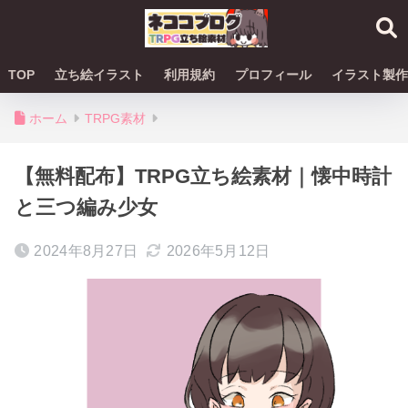
TOP
立ち絵イラスト
利用規約
プロフィール
イラスト製作
ホーム
TRPG素材
【無料配布】TRPG立ち絵素材｜懐中時計
と三つ編み少女
2024年8月27日
2026年5月12日