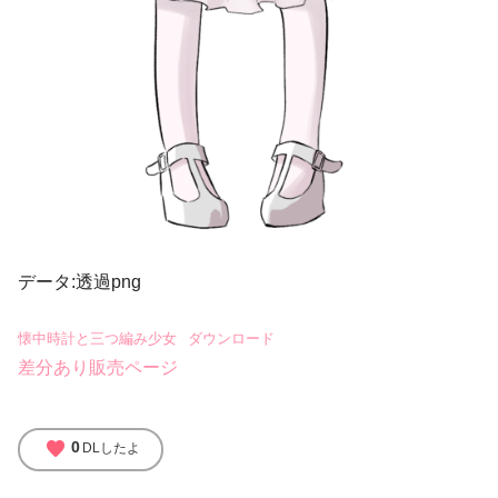
データ:透過png
懐中時計と三つ編み少女
ダウンロード
差分あり販売ページ
favorite
0
DLしたよ