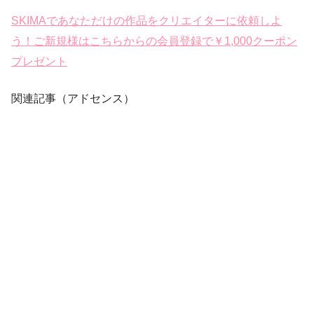
SKIMAであなただけの作品をクリエイターに依頼しよ
う！ご新規様はこちらからの会員登録で￥1,000クーポン
プレゼント
関連記事（アドセンス）