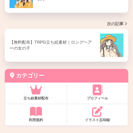
次の記事
【無料配布】TRPG立ち絵素材｜ロングヘア
ーの女の子
カテゴリー
立ち絵素材配布
プロフィール
利用規約
イラスト忘却録