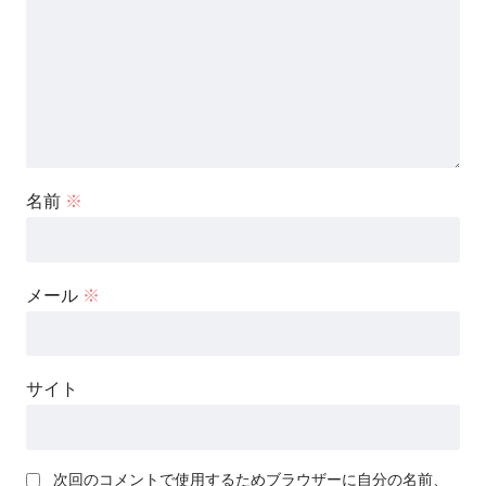
名前
※
メール
※
サイト
次回のコメントで使用するためブラウザーに自分の名前、