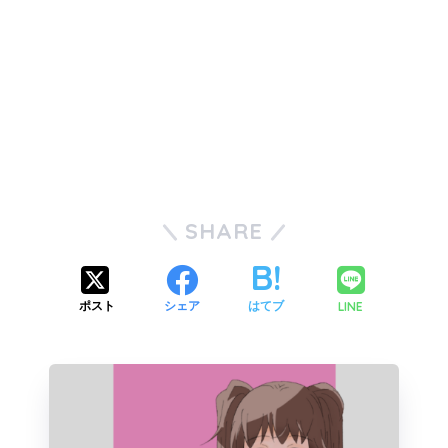
SHARE
LINE
ポスト
シェア
はてブ