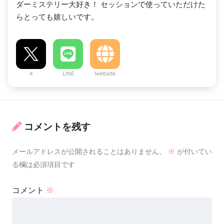
ダーミステリー大好き！ セッションで使っていただけた
らとっても嬉しいです。
X
LINE
Website
コメントを残す
メールアドレスが公開されることはありません。
※
が付いてい
る欄は必須項目です
コメント
※