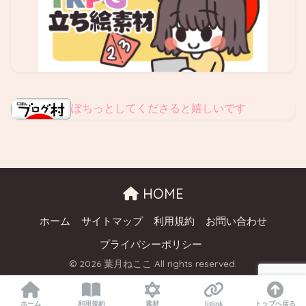
ぽちっとしてくださると嬉しいです
HOME
ホーム
サイトマップ
利用規約
お問い合わせ
プライバシーポリシー
© 2026 葉月ねここ All rights reserved.
ホーム
利用規約
素材
litlink
トップへ戻る