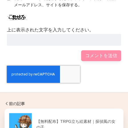
メールアドレス、サイトを保存する。
上に表示された文字を入力してください。
前の記事
【無料配布】TRPG立ち絵素材｜探偵風の女
の子