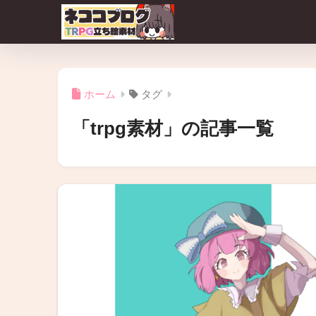
ホーム
タグ
「trpg素材」の記事一覧