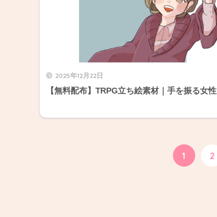
2025年12月22日
【無料配布】TRPG立ち絵素材｜手を振る女性
1
2