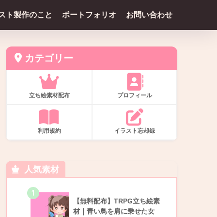
スト製作のこと
ポートフォリオ
お問い合わせ
カテゴリー
立ち絵素材配布
プロフィール
利用規約
イラスト忘却録
人気素材
1
【無料配布】TRPG立ち絵素
材｜青い鳥を肩に乗せた女