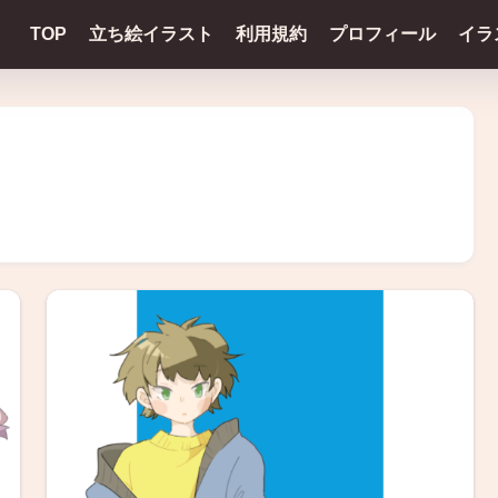
TOP
立ち絵イラスト
利用規約
プロフィール
イラ