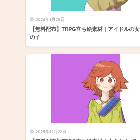
2026年1月25日
【無料配布】TRPG立ち絵素材｜アイドルの女
の子
2025年12月22日