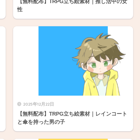
【無料配布】TRPG立ち絵素材｜推し活中の女
性
2025年12月22日
【無料配布】TRPG立ち絵素材｜レインコート
と傘を持った男の子