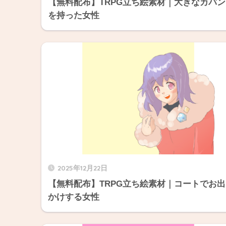
【無料配布】TRPG立ち絵素材｜大きなカバン
を持った女性
2025年12月22日
【無料配布】TRPG立ち絵素材｜コートでお出
かけする女性